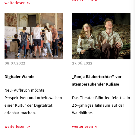
weiterlesen »
08.07.2022
27.06.2022
Digitaler Wandel
„Ronja Räubertochter” vor
atemberaubender Kulisse
Neu-Aufbruch möchte
Perspektiven und Arbeitsweisen
Das Theater Blönried feiert sein
einer Kultur der Digitalität
40-jähriges Jubiläum auf der
erlebbar machen.
Waldbühne.
weiterlesen »
weiterlesen »