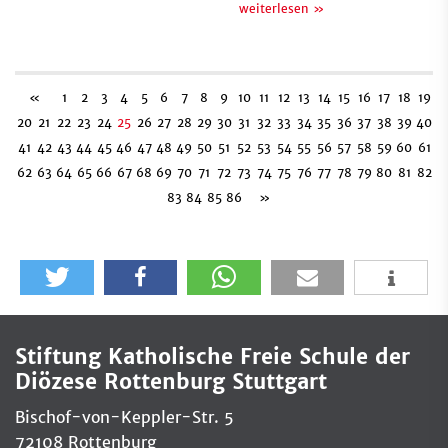
weiterlesen »
«
1
2
3
4
5
6
7
8
9
10
11
12
13
14
15
16
17
18
19
20
21
22
23
24
25
26
27
28
29
30
31
32
33
34
35
36
37
38
39
40
41
42
43
44
45
46
47
48
49
50
51
52
53
54
55
56
57
58
59
60
61
62
63
64
65
66
67
68
69
70
71
72
73
74
75
76
77
78
79
80
81
82
83
84
85
86
»
Stiftung Katholische Freie Schule der
Diözese Rottenburg Stuttgart
Bischof-von-Keppler-Str. 5
72108 Rottenburg