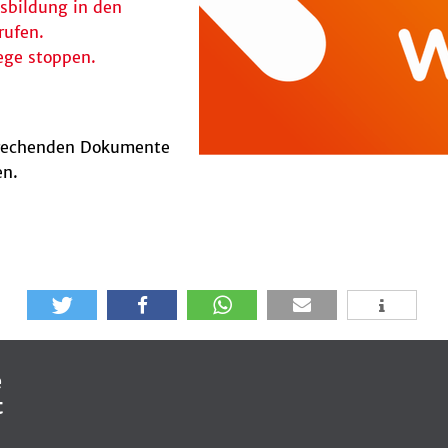
sbildung in den
rufen.
ege stoppen.
prechenden Dokumente
en.
e
t