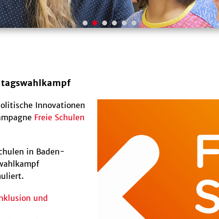
ndtagswahlkampf
olitische Innovationen
 Kampagne
Freie Schulen
chulen in Baden-
swahlkampf
uliert.
nklusion und