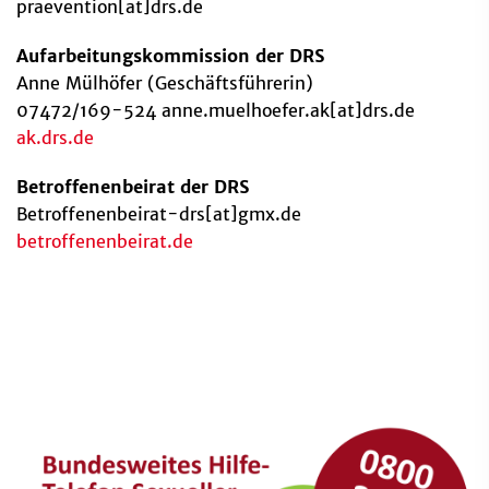
praevention[at]drs.de
Aufarbeitungskommission der DRS
Anne Mülhöfer (Geschäftsführerin)
07472/169-524 anne.muelhoefer.ak[at]drs.de
ak.drs.de
Betroffenenbeirat der DRS
Betroffenenbeirat-drs[at]gmx.de
betroffenenbeirat.de