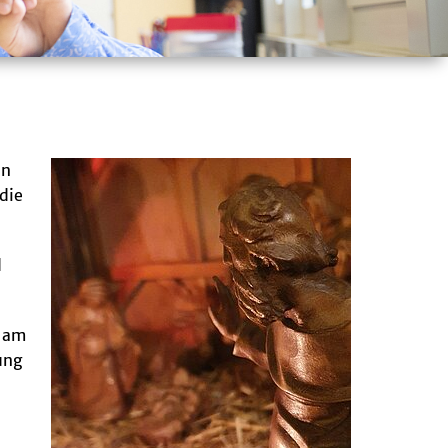
in
die
d
e am
ung