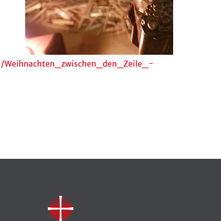
2021/Weihnachten_zwischen_den_Zeile_-