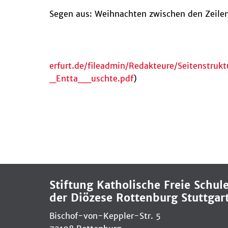
Segen aus: Weihnachten zwischen den Zeilen,
erfurt.de/fileadmin/Redakteure/Seitenstr
_Entta__uschte.pdf
)
Stiftung Katholische Freie Schul
der Diözese Rottenburg Stuttgar
Bischof-von-Keppler-Str. 5