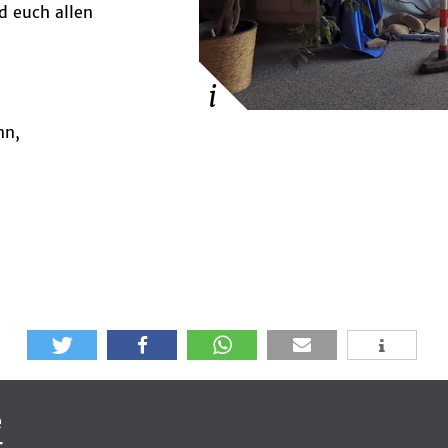
d euch allen
nn,
e
t