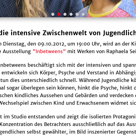
 die intensive Zwischenwelt von Jugendlic
Dienstag, den 09.10.2012, um 19:00 Uhr, wird an der Ki
e Ausstellung
"Inbetweens"
mit Werken von Raphaela Seif
 Inbetweens beschäftigt sich mit der intensiven und spa
 entwickeln sich Körper, Psyche und Verstand in Abhängi
tun dies unterschiedlich schnell. Während Jugendliche kö
l sogar überlegen sein können, hinkt die Psyche, hinkt d
schen kindliches Aussehen und Gebärden und verdecken di
echselspiel zwischen Kind und Erwachsenem widmet sich d
 ist im Studio entstanden und zeigt die isolierten Protag
 Konzentration des Betrachters ausschließlich auf das Aus
gendlichen selbst gewählter, im Bild inszenierter Gegenst