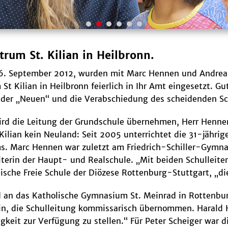
rum St. Kilian in Heilbronn.
6. September 2012, wurden mit Marc Hennen und Andrea 
St Kilian in Heilbronn feierlich in Ihr Amt eingesetzt. Gu
der „Neuen“ und die Verabschiedung des scheidenden Schu
wird die Leitung der Grundschule übernehmen, Herr Henn
. Kilian kein Neuland: Seit 2005 unterrichtet die 31-jähr
s. Marc Hennen war zuletzt am Friedrich-Schiller-Gymnas
eiterin der Haupt- und Realschule. „Mit beiden Schulleit
ische Freie Schule der Diözese Rottenburg-Stuttgart, „di
ird an das Katholische Gymnasium St. Meinrad in Rottenbur
, die Schulleitung kommissarisch übernommen. Harald Hä
gkeit zur Verfügung zu stellen.“ Für Peter Scheiger war d