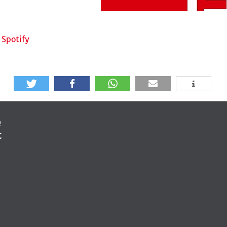
Spotify
e
t