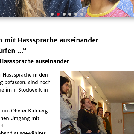
h mit Hasssprache auseinander
ürfen …“
 Hasssprache auseinander
r Hasssprache in den
g befassen, sind noch
ie im 1. Stockwerk in
trum Oberer Kuhberg
ischen Umgang mit
nd
Anhand ausgewählter