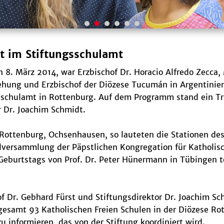
st im Stiftungsschulamt
8. März 2014, war Erzbischof Dr. Horacio Alfredo Zecca, 
iehung und Erzbischof der Diözese Tucumán in Argentinie
sschulamt in Rottenburg. Auf dem Programm stand ein Tre
r Dr. Joachim Schmidt.
ottenburg, Ochsenhausen, so lauteten die Stationen des
llversammlung der Päpstlichen Kongregation für Katholis
burtstags von Prof. Dr. Peter Hünermann in Tübingen tei
of Dr. Gebhard Fürst und Stiftungsdirektor Dr. Joachim 
nsgesamt 93 Katholischen Freien Schulen in der Diözese R
 informieren, das von der Stiftung koordiniert wird.