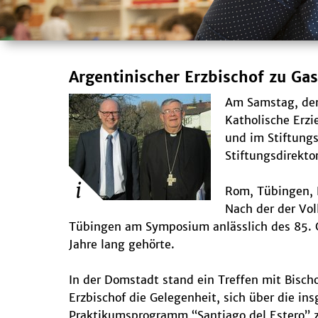
Argentinischer Erzbischof zu Ga
Am Samstag, den 
Katholische Erz
und im Stiftung
Stiftungsdirekto
Rom, Tübingen, R
Nach der der Vo
Tübingen am Symposium anlässlich des 85. Ge
Jahre lang gehörte.
In der Domstadt stand ein Treffen mit Bisch
Erzbischof die Gelegenheit, sich über die i
Praktikumsprogramm “Santiago del Estero” zu